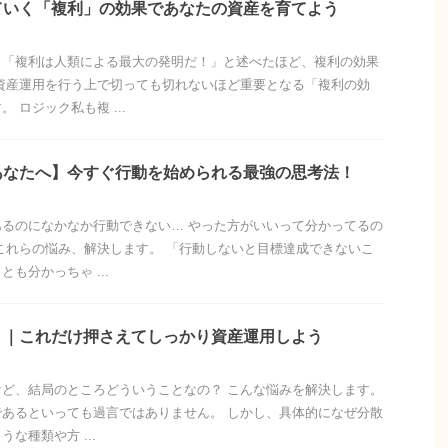
ていく「複利」の効果であなたの資産を育てよう
も「複利は人類による最大の発明だ！」と述べたほど、複利の効果
資産運用を行う上で切っても切れないほど重要となる「複利の効
 ロジック私も複 ...
あなたへ】今すぐ行動を始められる最強の思考法！
るのになかなか行動できない… やった方がいいって分かってるの
これらの悩み、解決します。 「行動しないと目標達成できないこ
も分かっちゃ ...
？｜これだけ押さえてしっかり資産運用しよう
ど、結局のところどういうことなの？ こんな悩みを解決します。
あるといっても過言ではありません。 しかし、具体的になぜ分散
な種類や方 ...