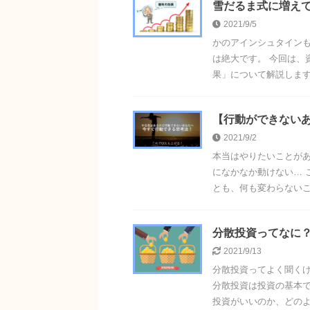
雪だるま式に増え
2021/9/5
かのアインシュタイン
は絶大です。 今回は、
果」について解説します。
【行動ができない
2021/9/2
本当はやりたいことがあ
になかなか動けない… 
とも、何も変わらないこと
分散投資ってなに
2021/9/13
分散投資ってよく聞くけ
分散投資は投資の基本で
投資がいいのか、どのよう